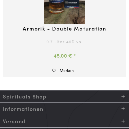
Armorik - Double Maturation
0.7 Liter
46
% vol
45,00 € *
Merken
Spirituals Shop
Informationen
Versand