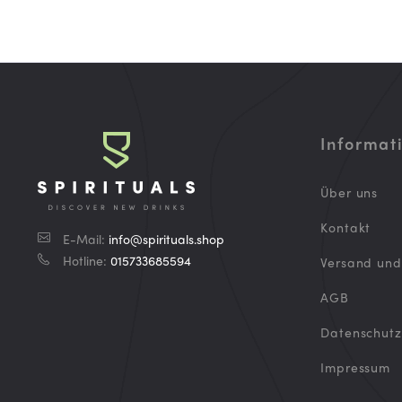
Informat
Über uns
Kontakt
E-Mail:
info@spirituals.shop
Hotline:
015733685594
Versand un
AGB
Datenschutz
Impressum