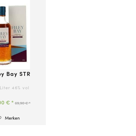
ey Bay STR
 Liter
46
% vol
00 € *
69,90 € *
Merken