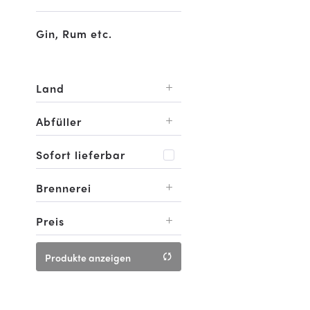
Gin, Rum etc.
Land
Abfüller
Yorkshire
Sofort lieferbar
Original-Abfüllung
Brennerei
Preis
Filey Bay
von
60,00 €
bis
70,00 €
Produkte anzeigen