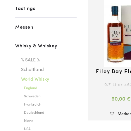
Tastings
Messen
Whisky & Whiskey
% SALE %
Schottland
Filey Bay F
World Whisky
0.7 Liter
46
England
Schweden
60,00 €
Frankreich
Deutschland
Merke
Island
USA