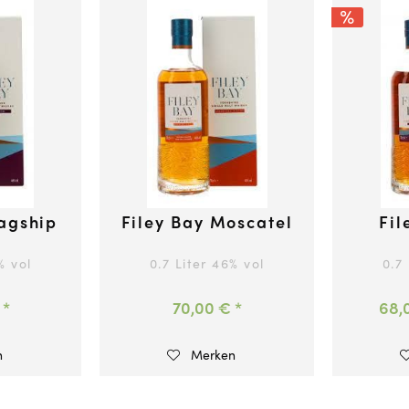
lagship
Filey Bay Moscatel
Fil
% vol
0.7 Liter
46
% vol
0.7
 *
70,00 € *
68,
n
Merken