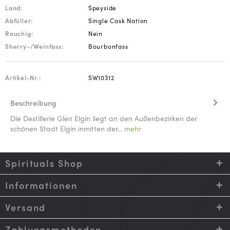
Land:
Speyside
Abfüller:
Single Cask Nation
Rauchig:
Nein
Sherry-/Weinfass:
Bourbonfass
Artikel-Nr.:
SW10312
Beschreibung
Die Destillerie Glen Elgin liegt an den Außenbezirken der
schönen Stadt Elgin inmitten der...
mehr
Spirituals Shop
Informationen
Versand
Zahlungsmethoden