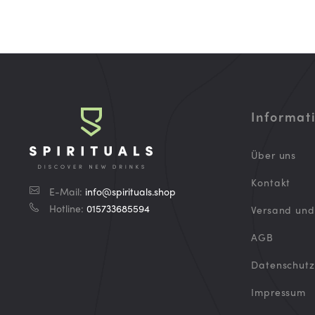
Informat
Über uns
Kontakt
E-Mail:
info@spirituals.shop
Hotline:
015733685594
Versand un
AGB
Datenschutz
Impressum