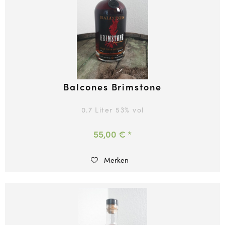
Balcones Brimstone
0.7 Liter
53
% vol
55,00 € *
Merken