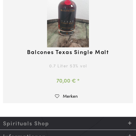
Balcones Texas Single Malt
0.7 Liter
53
% vol
70,00 € *
Merken
Spirituals Shop